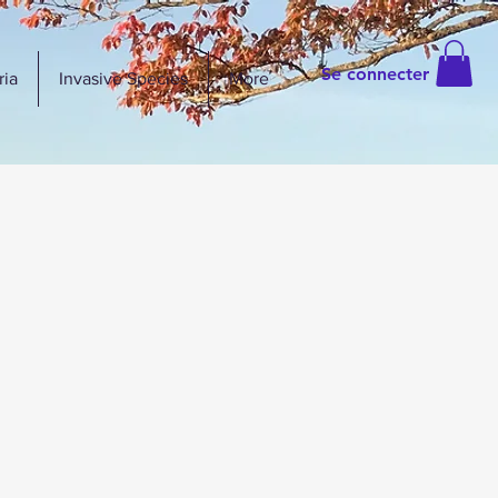
Se connecter
ria
Invasive Species
More