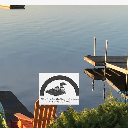
CON
skif
 protéger la
initiatives
t pour les
 puissent en