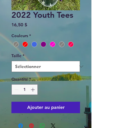
2022 Youth Tees
Prix
16,50 $
Couleurs
*
Taille
*
Quantité
*
Ajouter au panier