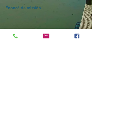
Énoncé de mission
Une association d'action, SLCOA Inc a pour mission
de protéger la qualité de l'eau de Skiff Lake en
faisant la promotion d'initiatives Healthy Lake qui
protègent l'eau du lac maintenant et pour les
héritages futurs tout en assurer la sécurité afin que
tous puissent en profiter.
CONTACTEZ
skifflake2012@gmail.com