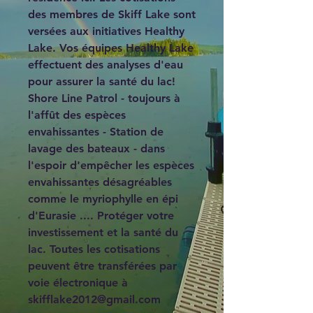
des membres de Skiff Lake sont 
versées aux initiatives Healthy 
Lake. Vos équipes Healthy Lake 
effectuent des analyses d'eau 
pour assurer la santé du lac! 
Shore Line Patrol - toujours à 
l'affût des espèces 
envahissantes - Station de 
lavage des bateaux - dans 
l'espoir d'empêcher les espèces 
envahissantes désagréables 
comme le myriophylle en épi 
d'Eurasie .... Protéger votre 
investissement et la santé du 
lac. Toutes les cotisations 
peuvent être transférées par 
voie électronique à 
skifflake2012@gmail.com