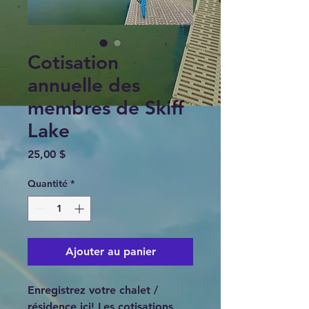
Cotisation
annuelle des
membres de Skiff
Lake
Prix
25,00 $
Quantité
*
Ajouter au panier
Enregistrez votre chalet / 
résidence ici! Les cotisations 