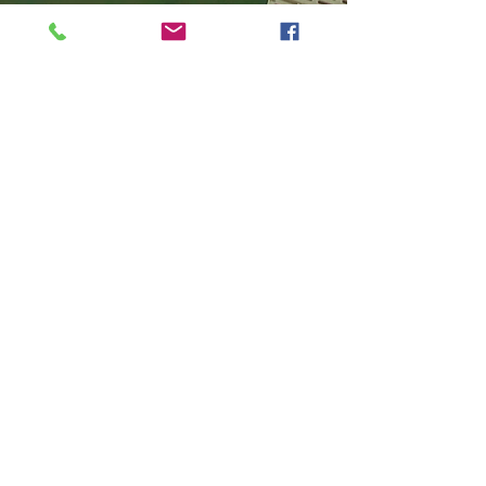
Énoncé de mission
Une association d'action, SLCOA Inc a pour mission
de protéger la qualité de l'eau de Skiff Lake en
faisant la promotion d'initiatives Healthy Lake qui
protègent l'eau du lac maintenant et pour les
héritages futurs tout en assurer la sécurité afin que
tous puissent en profiter.
CONTACTEZ
skifflake2012@gmail.com